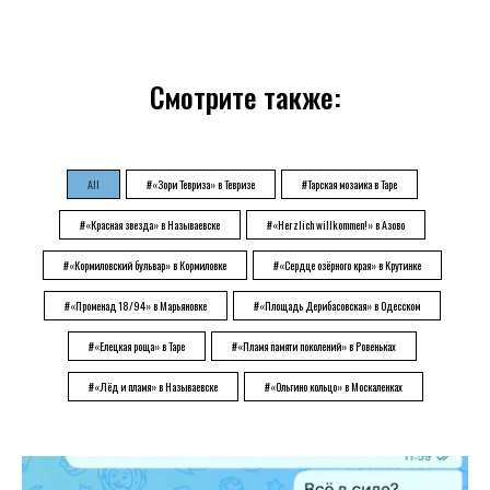
Смотрите также:
All
#«Зори Тевриза» в Тевризе
#Тарская мозаика в Таре
#«Красная звезда» в Называевске
#«Herzlich willkommen!» в Азово
#«Кормиловский бульвар» в Кормиловке
#«Сердце озёрного края» в Крутинке
#«Променад 18/94» в Марьяновке
#«Площадь Дерибасовская» в Одесском
#«Елецкая роща» в Таре
#«Пламя памяти поколений» в Ровеньках
#«Лёд и пламя» в Называевске
#«Ольгино кольцо» в Москаленках