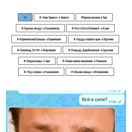
All
#«Зори Тевриза» в Тевризе
#Тарская мозаика в Таре
#«Красная звезда» в Называевске
#«Herzlich willkommen!» в Азово
#«Кормиловский бульвар» в Кормиловке
#«Сердце озёрного края» в Крутинке
#«Променад 18/94» в Марьяновке
#«Площадь Дерибасовская» в Одесском
#«Елецкая роща» в Таре
#«Пламя памяти поколений» в Ровеньках
#«Лёд и пламя» в Называевске
#«Ольгино кольцо» в Москаленках