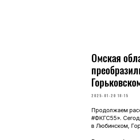
Омская обла
преобразил
Горьковско
2025-01-20 18:15
Продолжаем расс
#ФКГС55». Сегод
в Любинском, Го