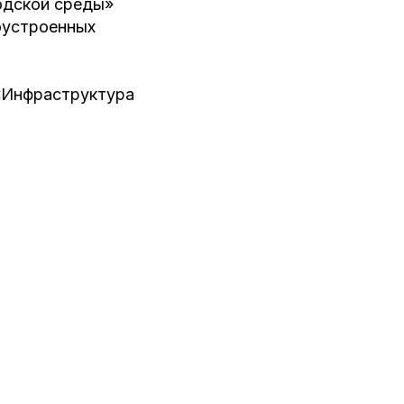
одской среды»
оустроенных
 «Инфраструктура