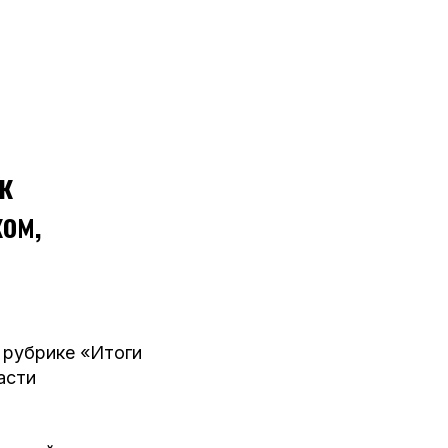
к
ом,
 рубрике «Итоги
асти