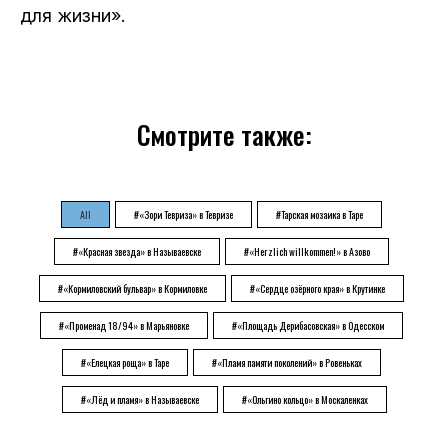
для жизни».
Смотрите также:
All
#«Зори Тевриза» в Тевризе
#Тарская мозаика в Таре
#«Красная звезда» в Называевске
#«Herzlich willkommen!» в Азово
#«Кормиловский бульвар» в Кормиловке
#«Сердце озёрного края» в Крутинке
#«Променад 18/94» в Марьяновке
#«Площадь Дерибасовская» в Одесском
#«Елецкая роща» в Таре
#«Пламя памяти поколений» в Ровеньках
#«Лёд и пламя» в Называевске
#«Ольгино кольцо» в Москаленках