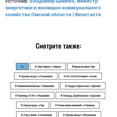
Источник:
Владимир Шнипко, министр
энергетики и жилищно-коммунального
хозяйства Омской области / Вконтакте
Смотрите также:
All
#«Зори Тевриза» в Тевризе
#Тарская мозаика в Таре
#«Красная звезда» в Называевске
#«Herzlich willkommen!» в Азово
#«Кормиловский бульвар» в Кормиловке
#«Сердце озёрного края» в Крутинке
#«Променад 18/94» в Марьяновке
#«Площадь Дерибасовская» в Одесском
#«Елецкая роща» в Таре
#«Пламя памяти поколений» в Ровеньках
#«Лёд и пламя» в Называевске
#«Ольгино кольцо» в Москаленках