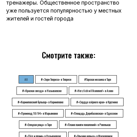
тренажеры. Общественное пространство
уже пользуется популярностью у местных
жителей и гостей города
Смотрите также:
All
#«Зори Тевриза» в Тевризе
#Тарская мозаика в Таре
#«Красная звезда» в Называевске
#«Herzlich willkommen!» в Азово
#«Кормиловский бульвар» в Кормиловке
#«Сердце озёрного края» в Крутинке
#«Променад 18/94» в Марьяновке
#«Площадь Дерибасовская» в Одесском
#«Елецкая роща» в Таре
#«Пламя памяти поколений» в Ровеньках
#«Лёд и пламя» в Называевске
#«Ольгино кольцо» в Москаленках