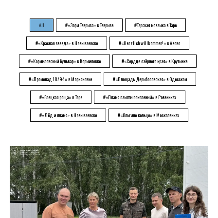
All
#«Зори Тевриза» в Тевризе
#Тарская мозаика в Таре
#«Красная звезда» в Называевске
#«Herzlich willkommen!» в Азово
#«Кормиловский бульвар» в Кормиловке
#«Сердце озёрного края» в Крутинке
#«Променад 18/94» в Марьяновке
#«Площадь Дерибасовская» в Одесском
#«Елецкая роща» в Таре
#«Пламя памяти поколений» в Ровеньках
#«Лёд и пламя» в Называевске
#«Ольгино кольцо» в Москаленках